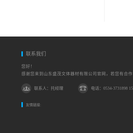
联系我们
您好！
感谢您来到山东盛茂文体器材有限公司官网，若您有合作
联系人：托经理
电话：0534-3731898 15
友情链接: