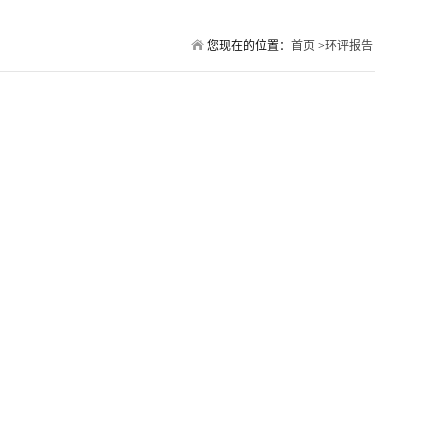
您现在的位置：
首页
>
环评报告