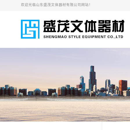
欢迎光临山东盛茂文体器材有限公司网站！