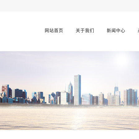
网站首页
关于我们
新闻中心