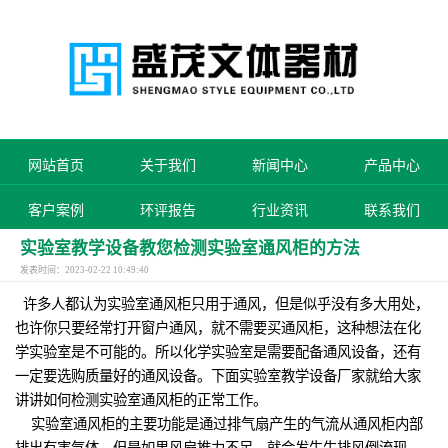
网站首页
关于我们
新闻中心
产品中心
客户案例
环评报告
行业资讯
联系我们
实验室教学设备教您检测实验室通风柜的方法
发表时间：2023-02-22 10:49:40
许多人都认为实验室通风柜只用于通风，但是似乎没有多大用处，
也许你只要经常打开窗户通风，就不需要买通风柜，这种想法在化
学实验室是不可能的。所以化学实验室是需要配备通风设备，还有
一定要选购质量好的通风设备。下面实验室教学设备厂家就给大家
讲讲如何检测实验室通风柜的正常工作。
实验室通风柜的主要功能是通过排气扇产生的气流从通风柜内部
排出有害气体，但是如果风扇推力不足，就会发生生排风倒流现